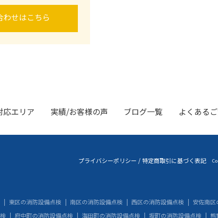
合わせはこちら
対応エリア
実績/お客様の声
ブログ一覧
よくあるご
プライバシーポリシー
/
特定商取引に基づく表記
Co
東区の消防設備点検
南区の消防設備点検
西区の消防設備点検
安佐南区
検
府中町の消防設備点検
海田町の消防設備点検
坂町の消防設備点検
熊