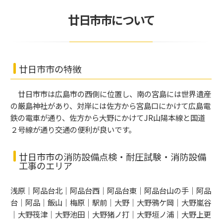
廿日市市について
廿日市市の特徴
廿日市市は広島市の西側に位置し、南の宮島には世界遺産
の厳島神社があり、対岸には佐方から宮島口にかけて広島電
鉄の電車が通り、佐方から大野にかけてJR山陽本線と国道
２号線が通り交通の便利が良いです。
廿日市市の消防設備点検・耐圧試験・消防設備
工事のエリア
浅原｜阿品台北｜阿品台西｜阿品台東｜阿品台山の手｜阿品
台｜阿品｜飯山｜梅原｜駅前｜大野｜大野鴉ケ岡｜大野嵐谷
｜大野筏津｜大野池田｜大野猪ノ打｜大野垣ノ浦｜大野上更