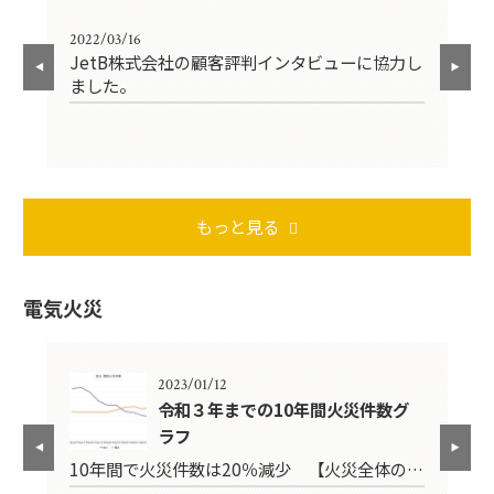
2022/03/16
202
圧
JetB株式会社の顧客評判インタビューに協力し
消
ました。
もっと見る
電気火災
2023/01/12
の件
令和３年までの10年間火災件数グ
ラフ
…
10年間で火災件数は20％減少 【火災全体の…
１