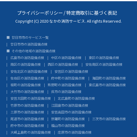
プライバシーポリシー
/
特定商取引に基づく表記
Copyright (C) 2020 なかの消防サービス. All rights Reserved.
廿日市市のサービス一覧
廿日市市の消防設備点検
その他の地域の消防設備点検
広島市の消防設備点検
中区の消防設備点検
東区の消防設備点検
南区の消防設備点検
西区の消防設備点検
安佐南区の消防設備点検
安佐北区の消防設備点検
安芸区の消防設備点検
佐伯区の消防設備点検
府中町の消防設備点検
海田町の消防設備点検
坂町の消防設備点検
熊野町の消防設備点検
東広島市の消防設備点検
大竹市の消防設備点検
呉市の消防設備点検
安芸太田町の消防設備点検
北広島町の消防設備点検
竹原市の消防設備点検
江田島市の消防設備点検
三原市の消防設備点検
安芸高田市の消防設備点検
尾道市の消防設備点検
世羅町の消防設備点検
三次市の消防設備点検
府中市の消防設備点検
福山市の消防設備点検
大崎上島町の消防設備点検
庄原市の消防設備点検