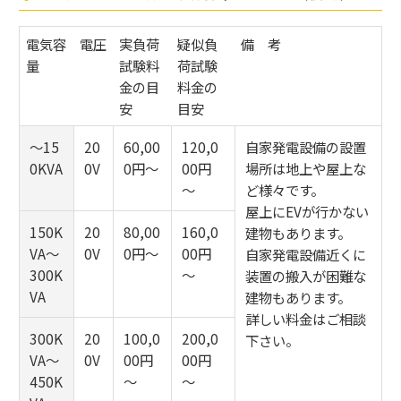
電気容
電圧
実負荷
疑似負
備 考
量
試験料
荷試験
金の目
料金の
安
目安
～15
20
60,00
120,0
自家発電設備の設置
0KVA
0V
0円～
00円
場所は地上や屋上な
～
ど様々です。
屋上にEVが行かない
150K
20
80,00
160,0
建物もあります。
VA～
0V
0円～
00円
自家発電設備近くに
300K
～
装置の搬入が困難な
VA
建物もあります。
詳しい料金はご相談
300K
20
100,0
200,0
下さい。
VA～
0V
00円
00円
450K
～
～