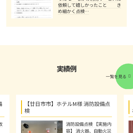
依頼して嬉しかったこと き
め細かく点検…
実績例
一覧を見る
備
【廿日市市】ホテルM様 消防設備点
検
改
消防設備点検 【実施内
火
容】 消火器、自動火災