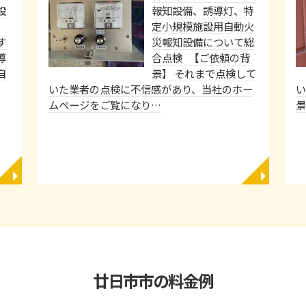
設
報知設備、誘導灯、特
定小規模施設用自動火
す
災報知設備について総
導
合点検 【ご依頼の背
自
景】 それまで点検して
いた業者の点検に不信感があり、当社のホー
ムページをご覧になり…
景
◥
◥
廿日市市の料金例