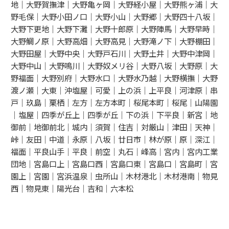
地｜大野賀撫津｜大野亀ヶ岡｜大野経小屋｜大野熊ヶ浦｜大
野毛保｜大野小田ノ口｜大野小山｜大野郷｜大野四十八坂｜
大野下更地｜大野下灘｜大野十郎原｜大野陣馬｜大野早時｜
大野鯛ノ原｜大野高畑｜大野高見｜大野滝ノ下｜大野棚田｜
大野田屋｜大野中央｜大野戸石川｜大野土井｜大野中津岡｜
大野中山｜大野鳴川｜大野奴メリ谷｜大野八坂｜大野原｜大
野福面｜大野別府｜大野水口｜大野水乃越｜大野横撫｜大野
渡ノ瀬｜大東｜沖塩屋｜可愛｜上の浜｜上平良｜河津原｜串
戸｜玖島｜栗栖｜左方｜左方本町｜桜尾本町｜桜尾｜山陽園
｜塩屋｜四季が丘上｜四季が丘｜下の浜｜下平良｜新宮｜地
御前｜地御前北｜城内｜須賀｜住吉｜対厳山｜津田｜天神｜
峠｜友田｜中道｜永原｜八坂｜廿日市｜林が原｜原｜深江｜
福面｜平良山手｜平良｜前空｜丸石｜峰高｜宮内｜宮内工業
団地｜宮島口上｜宮島口西｜宮島口東｜宮島口｜宮島町｜宮
園上｜宮園｜宮浜温泉｜虫所山｜木材港北｜木材港南｜物見
西｜物見東｜陽光台｜吉和｜六本松