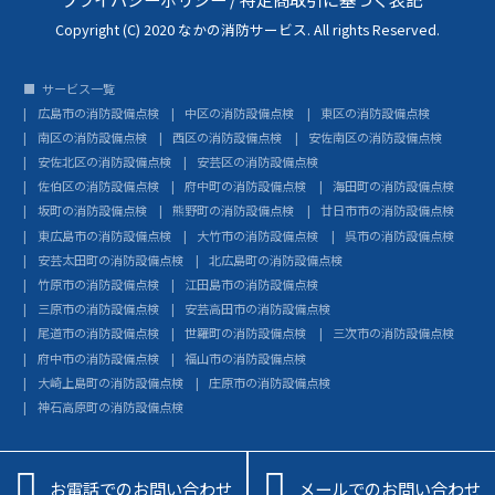
Copyright (C) 2020 なかの消防サービス. All rights Reserved.
サービス一覧
広島市の消防設備点検
中区の消防設備点検
東区の消防設備点検
南区の消防設備点検
西区の消防設備点検
安佐南区の消防設備点検
安佐北区の消防設備点検
安芸区の消防設備点検
佐伯区の消防設備点検
府中町の消防設備点検
海田町の消防設備点検
坂町の消防設備点検
熊野町の消防設備点検
廿日市市の消防設備点検
東広島市の消防設備点検
大竹市の消防設備点検
呉市の消防設備点検
安芸太田町の消防設備点検
北広島町の消防設備点検
竹原市の消防設備点検
江田島市の消防設備点検
三原市の消防設備点検
安芸高田市の消防設備点検
尾道市の消防設備点検
世羅町の消防設備点検
三次市の消防設備点検
府中市の消防設備点検
福山市の消防設備点検
大崎上島町の消防設備点検
庄原市の消防設備点検
神石高原町の消防設備点検


お電話でのお問い合わせ
メールでのお問い合わせ