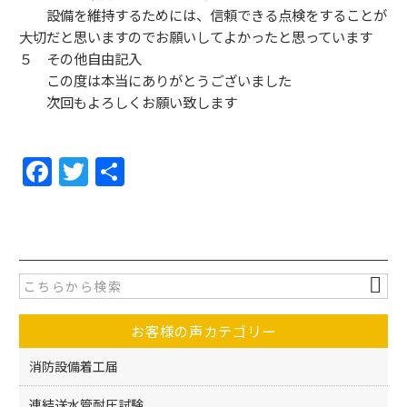
設備を維持するためには、信頼できる点検をすることが
大切だと思いますのでお願いしてよかったと思っています
５ その他自由記入
この度は本当にありがとうございました
次回もよろしくお願い致します
F
T
共
a
w
有
c
itt
e
er
b
o
お客様の声カテゴリー
o
k
消防設備着工届
連結送水管耐圧試験