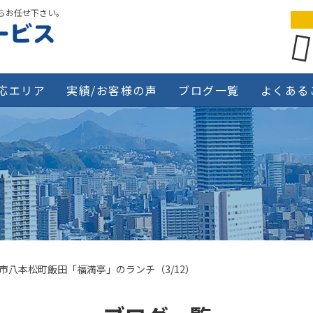
らお任せ下さい。
応エリア
実績/お客様の声
ブログ一覧
よくある
市八本松町飯田「福満亭」のランチ（3/12）