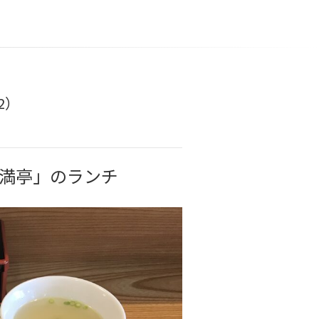
2）
福満亭」のランチ