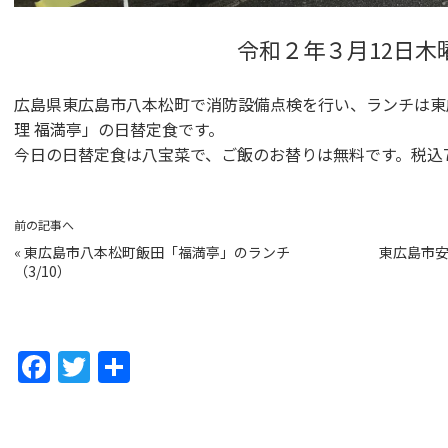
令和２年３月12日木
広島県東広島市八本松町で消防設備点検を行い、ランチは東広島
理 福満亭」の日替定食です。
今日の日替定食は八宝菜で、ご飯のお替りは無料です。税込7
前の記事へ
«
東広島市八本松町飯田「福満亭」のランチ
東広島市安
（3/10）
F
T
共
a
w
有
c
itt