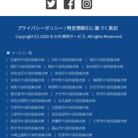
プライバシーポリシー
/
特定商取引に基づく表記
Copyright (C) 2020 なかの消防サービス. All rights Reserved.
サービス一覧
広島市の消防設備点検
中区の消防設備点検
東区の消防設備点検
南区の消防設備点検
西区の消防設備点検
安佐南区の消防設備点検
安佐北区の消防設備点検
安芸区の消防設備点検
佐伯区の消防設備点検
府中町の消防設備点検
海田町の消防設備点検
坂町の消防設備点検
熊野町の消防設備点検
廿日市市の消防設備点検
東広島市の消防設備点検
大竹市の消防設備点検
呉市の消防設備点検
安芸太田町の消防設備点検
北広島町の消防設備点検
竹原市の消防設備点検
江田島市の消防設備点検
三原市の消防設備点検
安芸高田市の消防設備点検
尾道市の消防設備点検
世羅町の消防設備点検
三次市の消防設備点検
府中市の消防設備点検
福山市の消防設備点検
大崎上島町の消防設備点検
庄原市の消防設備点検