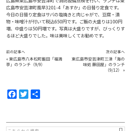
広島県東広島市安芸津町で消防設備点検を行い、ランチは東
広島市安芸津町風早3201-4「あすか」の日替り定食です。
今日の日替り定食はサバの塩焼きと肉じゃがで、豆腐・漬
物・味噌汁が付いて税込650円です。ご飯の大盛りは100円
増、中盛りは50円増です。写真は大盛りですが、びっくりす
るほど大盛りでした。味は美味しくてお勧めです。
前の記事へ
次の記事へ
«
東広島市八本松町飯田「福満
東広島市安芸津町三津「海の
亭」のランチ（9/9）
味処 藤田屋」のランチ
（9/12）
»
F
T
共
a
w
有
c
itt
e
er