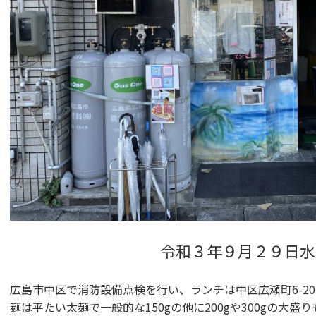
令和３年９月２９日水
広島市中区で消防設備点検を行い、ランチは中区広瀬町6-2
麺は平たい太麺で一般的な150gの他に200gや300gの大