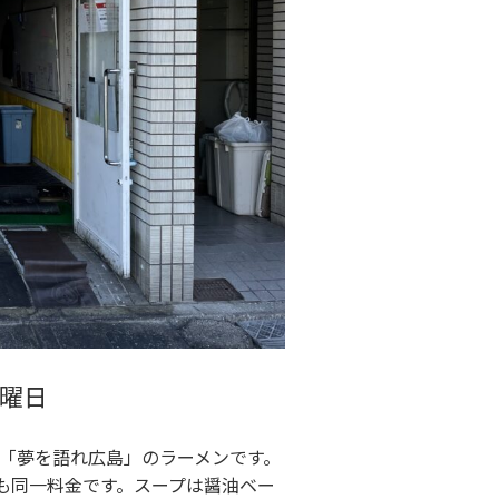
曜日
0「夢を語れ広島」のラーメンです。
盛りも同一料金です。スープは醤油ベー