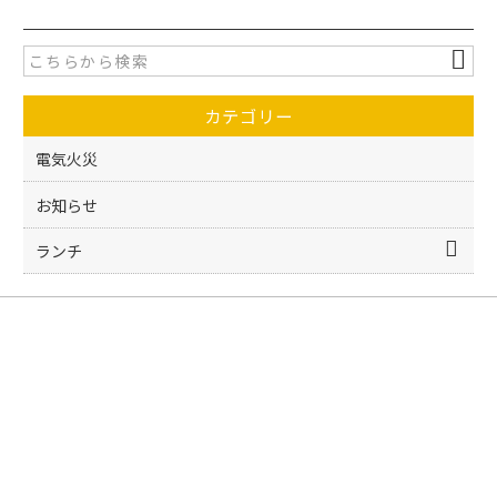
e
er
b
o
カテゴリー
o
k
電気火災
お知らせ
ランチ