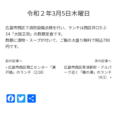
令和２年3月5日木曜日
広島市西区で消防設備点検を行い、ランチは西区井口5-2-
34「大阪王将」の酢豚定食です。
酢豚に漬物・スープが付いて、ご飯の大盛り無料で税込790
円です。
前の記事へ
次の記事へ
«
広島市西区商工センター「瀬
広島市西区草津新町・アルパ
戸路」のランチ（2/18）
ーク近く「磯の瀬」のランチ
（4/1）
»
F
T
共
a
w
有
c
itt