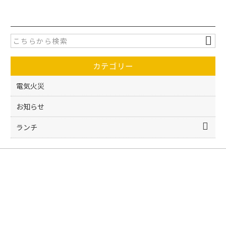
c
itt
e
er
b
o
カテゴリー
o
k
電気火災
お知らせ
ランチ