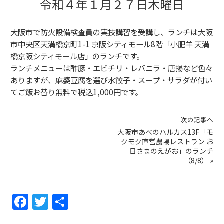
令和４年１月２７日木曜日
大阪市で防火設備検査員の実技講習を受講し、ランチは大阪
市中央区天満橋京町1-1 京阪シティモール8階「小肥羊 天満
橋京阪シティモール店」のランチです。
ランチメニューは酢豚・エビチリ・レバニラ・唐揚など色々
ありますが、麻婆豆腐を選び水餃子・スープ・サラダが付い
てご飯お替り無料で税込1,000円です。
次の記事へ
大阪市あべのハルカス13F「モ
クモク直営農場レストラン お
日さまのえがお」のランチ
（8/8）
»
F
T
共
a
w
有