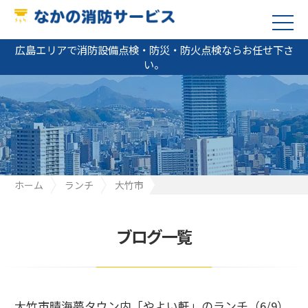
広島エリアで消防設備点検・防災・防火点検ならお任せ下さ
い。
ホーム
ランチ
大竹市
大竹市晴海夢タウン内「やよい軒」のランチ（6/9）
ブログ一覧
大竹市晴海夢タウン内「やよい軒」のランチ（6/9）