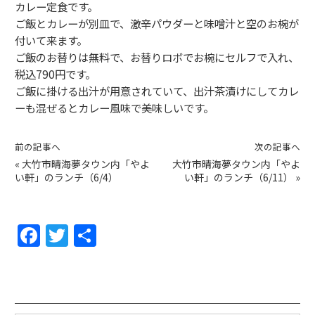
カレー定食です。
ご飯とカレーが別皿で、激辛パウダーと味噌汁と空のお椀が
付いて来ます。
ご飯のお替りは無料で、お替りロボでお椀にセルフで入れ、
税込790円です。
ご飯に掛ける出汁が用意されていて、出汁茶漬けにしてカレ
ーも混ぜるとカレー風味で美味しいです。
前の記事へ
次の記事へ
«
大竹市晴海夢タウン内「やよ
大竹市晴海夢タウン内「やよ
い軒」のランチ（6/4）
い軒」のランチ（6/11）
»
F
T
共
a
w
有
c
itt
e
er