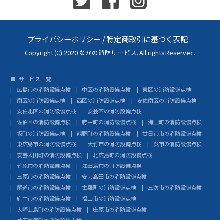
プライバシーポリシー
/
特定商取引に基づく表記
Copyright (C) 2020 なかの消防サービス. All rights Reserved.
サービス一覧
広島市の消防設備点検
中区の消防設備点検
東区の消防設備点検
南区の消防設備点検
西区の消防設備点検
安佐南区の消防設備点検
安佐北区の消防設備点検
安芸区の消防設備点検
佐伯区の消防設備点検
府中町の消防設備点検
海田町の消防設備点検
坂町の消防設備点検
熊野町の消防設備点検
廿日市市の消防設備点検
東広島市の消防設備点検
大竹市の消防設備点検
呉市の消防設備点検
安芸太田町の消防設備点検
北広島町の消防設備点検
竹原市の消防設備点検
江田島市の消防設備点検
三原市の消防設備点検
安芸高田市の消防設備点検
尾道市の消防設備点検
世羅町の消防設備点検
三次市の消防設備点検
府中市の消防設備点検
福山市の消防設備点検
大崎上島町の消防設備点検
庄原市の消防設備点検