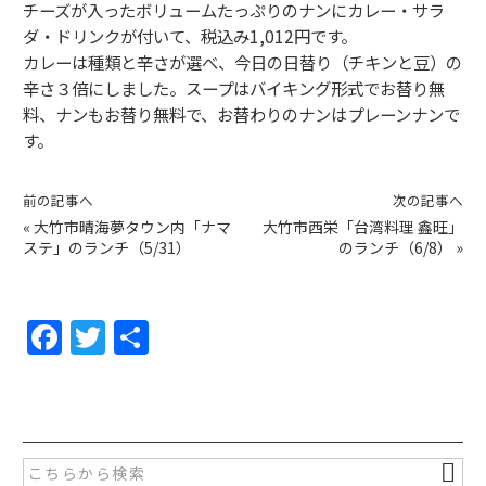
チーズが入ったボリュームたっぷりのナンにカレー・サラ
ダ・ドリンクが付いて、税込み1,012円です。
カレーは種類と辛さが選べ、今日の日替り（チキンと豆）の
辛さ３倍にしました。スープはバイキング形式でお替り無
料、ナンもお替り無料で、お替わりのナンはプレーンナンで
す。
前の記事へ
次の記事へ
«
大竹市晴海夢タウン内「ナマ
大竹市西栄「台湾料理 鑫旺」
ステ」のランチ（5/31）
のランチ（6/8）
»
F
T
共
a
w
有
c
itt
e
er
b