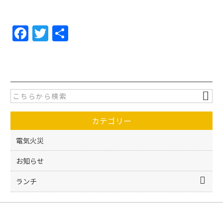
F
T
共
a
w
有
c
itt
e
er
b
o
カテゴリー
o
k
電気火災
お知らせ
ランチ