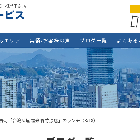
らお任せ下さい。
応エリア
実績/お客様の声
ブログ一覧
よくある
野町「台湾料理 福来順 竹原店」のランチ（3/18）