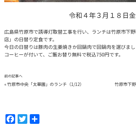
令和４年３月１８日金
広島県竹原市で誘導灯取替工事を行い、ランチは竹原市下野町
店」の日替り定食です。
今日の日替りは豚肉の生姜焼きか回鍋肉で回鍋肉を選びまし
コーヒーが付いて、ご飯お替り無料で税込750円です。
前の記事へ
«
竹原市中央「太華園」のランチ（1/12）
竹原市下野
F
T
共
a
w
有