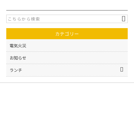
c
itt
e
er
b
o
カテゴリー
o
k
電気火災
お知らせ
ランチ