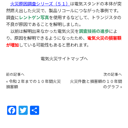
火災原因調査シリーズ（５１）
は電気スタンドの本体が突
然燃え出した火災で、製品リコールにつながった事例です。
調査に
レントゲン写真
を使用するなどして、
トランジスタの
不良
が原因であることを解明しました。
以前は解明出来なかった電気火災を
調査技術の進歩
によ
り、原因を解明できるようになったため、
電気火災
の損害額
が増加
している可能性もあると思われます。
電気火災サイトマップへ
前の記事へ
次の記事へ
«
令和２年までの１０年間火災
火災件数と損害額の１０年間
損害額
のグラフ
»
F
T
共
a
w
有