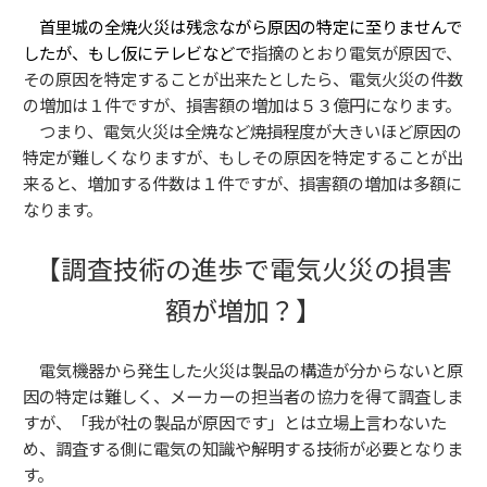
首里城の全焼火災は残念ながら原因の特定に至りませんで
したが、もし仮にテレビなどで
指摘のとおり電気が原因で、
その原因を特定することが出来たとしたら、電気火災の件数
の増加は１件ですが、損害額の増加は５３億円になります。
つまり、電気火災は全焼など焼損程度が大きいほど原因の
特定が難しくなりますが、もしその原因を特定することが出
来ると、増加する件数は１件ですが、損害額の増加は多額に
なります。
【調査技術の進歩で電気火災の損害
額が増加？】
電気機器から発生した火災
は製品の構造が分からないと原
因の特定は難しく、メーカーの担当者の協力を得て調査しま
すが、
「我が社の製品が原因です」とは立場上言わない
た
め、調査する側に
電気の知識や解明する技術
が必要となりま
す。