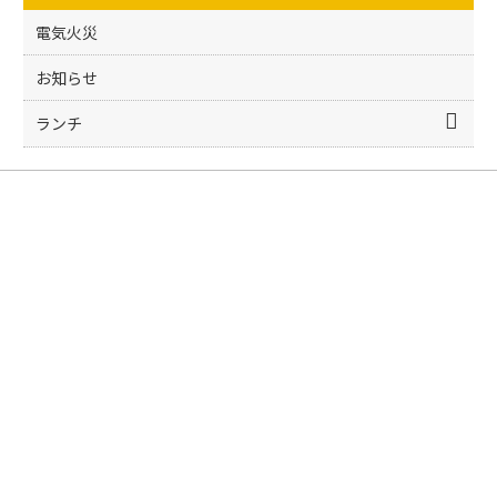
o
k
電気火災
お知らせ
ランチ