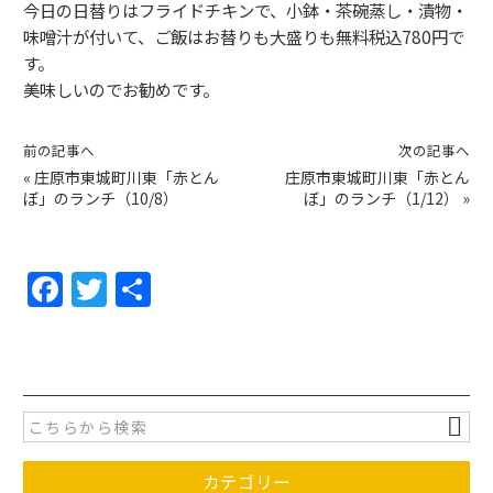
今日の日替りはフライドチキンで、小鉢・茶碗蒸し・漬物・
味噌汁が付いて、ご飯はお替りも大盛りも無料税込780円で
す。
美味しいのでお勧めです。
前の記事へ
次の記事へ
«
庄原市東城町川東「赤とん
庄原市東城町川東「赤とん
ぼ」のランチ（10/8）
ぼ」のランチ（1/12）
»
F
T
共
a
w
有
c
itt
e
er
b
o
カテゴリー