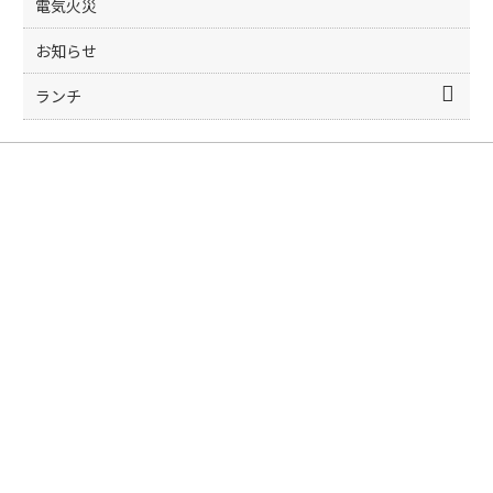
k
電気火災
お知らせ
ランチ