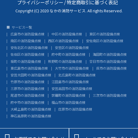
プライバシーポリシー
/
特定商取引に基づく表記
Copyright (C) 2020 なかの消防サービス. All rights Reserved.
サービス一覧
広島市の消防設備点検
中区の消防設備点検
東区の消防設備点検
南区の消防設備点検
西区の消防設備点検
安佐南区の消防設備点検
安佐北区の消防設備点検
安芸区の消防設備点検
佐伯区の消防設備点検
府中町の消防設備点検
海田町の消防設備点検
坂町の消防設備点検
熊野町の消防設備点検
廿日市市の消防設備点検
東広島市の消防設備点検
大竹市の消防設備点検
呉市の消防設備点検
安芸太田町の消防設備点検
北広島町の消防設備点検
竹原市の消防設備点検
江田島市の消防設備点検
三原市の消防設備点検
安芸高田市の消防設備点検
尾道市の消防設備点検
世羅町の消防設備点検
三次市の消防設備点検
府中市の消防設備点検
福山市の消防設備点検
大崎上島町の消防設備点検
庄原市の消防設備点検
神石高原町の消防設備点検