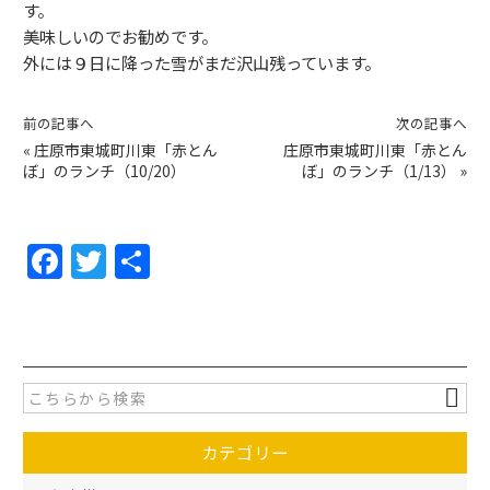
す。
美味しいのでお勧めです。
外には９日に降った雪がまだ沢山残っています。
前の記事へ
次の記事へ
«
庄原市東城町川東「赤とん
庄原市東城町川東「赤とん
ぼ」のランチ（10/20）
ぼ」のランチ（1/13）
»
F
T
共
a
w
有
c
itt
e
er
b
o
カテゴリー
o