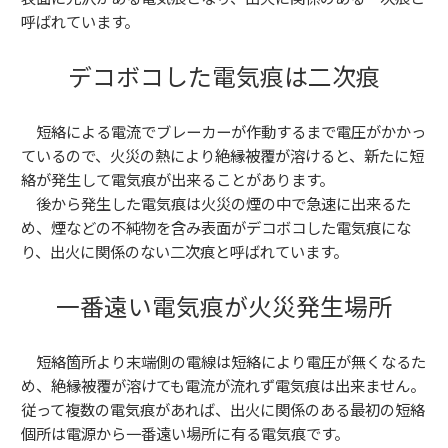
呼ばれています。
デコボコした電気痕は
二次痕
短絡による電流でブレーカーが作動するまで電圧がかかっ
ているので、火災の熱により絶縁被覆が溶けると、
新たに短
絡が発生して電気痕が出来る
ことがあります。
後から発生した電気痕は火災の煙の中で急速に出来るた
め、煙などの
不純物を含み表面がデコボコした電気痕
にな
り、出火に関係のない
二次痕
と呼ばれています。
一番遠い電気痕が火災発生場所
短絡箇所より末端側の電線は短絡により電圧が無くなるた
め、絶縁被覆が溶けても電流が流れず電気痕は出来ません。
従って複数の電気痕があれば、出火に関係のある最初の
短絡
個所は電源から一番遠い場所に有る電気痕
です。