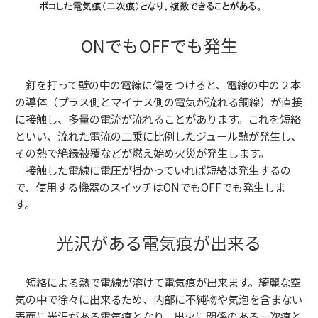
ONでもOFFでも発生
釘を打って壁の中の電線に傷をつけると、電線の中の２本
の導体（プラス側とマイナス側の電気が流れる銅線）が直接
に接触し、多量の電流が流れることがあります。これを
短絡
といい、流れた電流の二乗に比例したジュール熱が発生し、
その熱で絶縁被覆などが燃え始め火災が発生します
。
接触した電線に電圧が掛かっていれば短絡は発生するの
で、使用する機器のスイッチは
ONでもOFFでも発生
しま
す。
光沢がある電気痕が出来る
短絡による熱で電線が溶けて
電気痕
が出来ます。綺麗な空
気の中で徐々に出来るため、内部に
不純物や気泡を含まない
表面に光沢がある電気痕
となり、出火に関係のある
一次痕
と